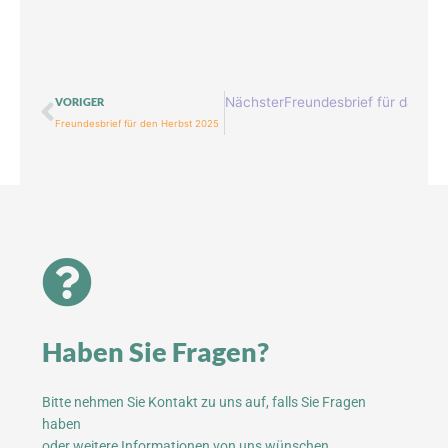
Zurück
Nächster
Freundesbrief für das Fr
VORIGER
Freundesbrief für den Herbst 2025
Haben Sie Fragen?
Bitte nehmen Sie Kontakt zu uns auf, falls Sie Fragen
haben
oder weitere Informationen von uns wünschen.