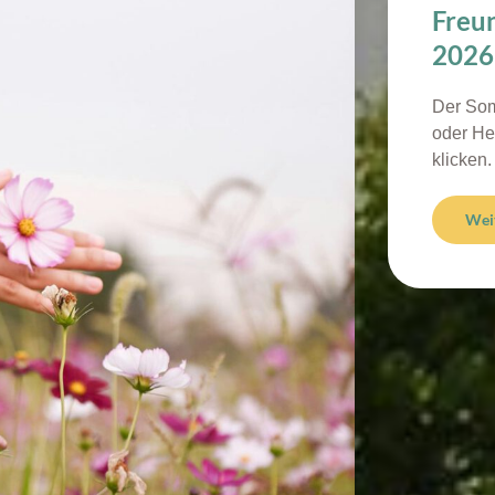
Freu
2026
Der Som
oder Her
klicken.
Wei