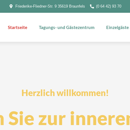
Friederike-Fliedner-Str. 9 35619 Braunfels
(0 64 42) 93 70
Startseite
Tagungs- und Gästezentrum
Einzelgäste
Herzlich willkommen!
 Sie zur
innere