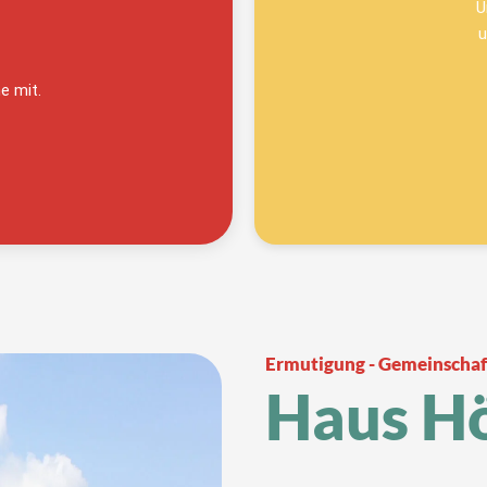
U
u
e mit.
Ermutigung - Gemeinschaf
Haus H