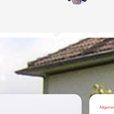
ck
Allgemei