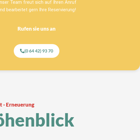
nser Team freut sich auf Ihren Anruf
nd bearbeitet gern Ihre Reservierung!
Rufen sie uns an
(0 64 42) 93 70
t - Erneuerung
öhenblick